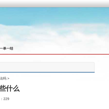
一单一结
法吗
>
些什么
：229