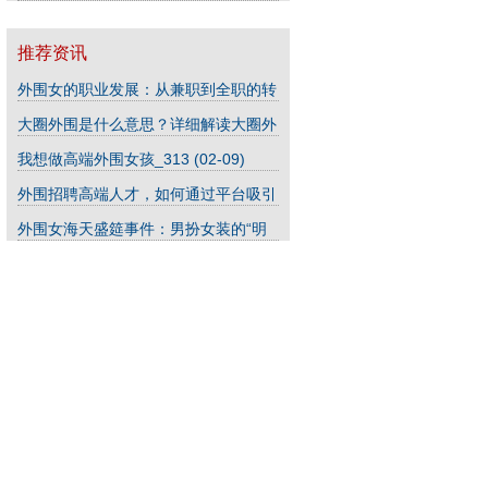
星”骗局_58
(03-05)
推荐资讯
外围女的职业发展：从兼职到全职的转
型陷阱_218
(09-20)
大圈外围是什么意思？详细解读大圈外
围概念
(03-09)
我想做高端外围女孩_313
(02-09)
外围招聘高端人才，如何通过平台吸引
顶尖候选人？_276
(04-06)
外围女海天盛筵事件：男扮女装的“明
星”骗局_58
(03-05)